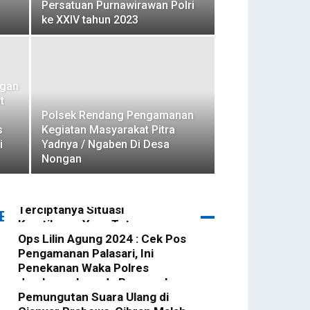
Persatuan Purnawirawan Polri
ke XXIV tahun 2023
ngan
t
Polsek Rendang Pengamanan
s
Kegiatan Masyarakat Pitra
i
Yadnya / Ngaben Di Desa
Nongan
Patroli Blue Light Gerokgak
Diintensifkan Demi
Terciptanya Situasi
ERITA TERBARU
Kamtibmas Yang Tetap
Kondusif Di Wilkum Gerokgak
Ops Lilin Agung 2024 : Cek Pos
Pengamanan Palasari, Ini
redaksi
-
3 Januari 2025
Penekanan Waka Polres
Jembrana kepada Personel
Yang Bertugas
Pemungutan Suara Ulang di