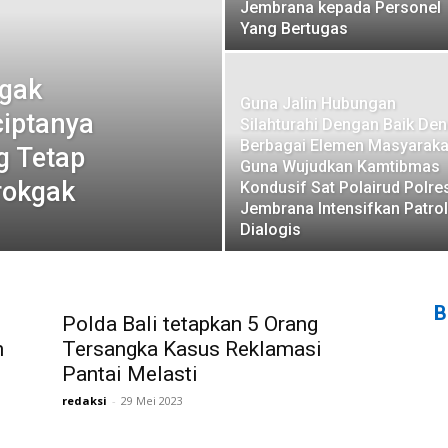
Jembrana kepada Personel
Yang Bertugas
kgak
Guna Jalin Hubungan
ciptanya
Silahturahi Dengan Baik De
Berbagai Elemen Masyaraka
g Tetap
Guna Wujudkan Kamtibmas
rokgak
Kondusif Sat Polairud Polre
Jembrana Intensifkan Patrol
Dialogis
B
Polda Bali tetapkan 5 Orang
n
Tersangka Kasus Reklamasi
Pantai Melasti
redaksi
-
29 Mei 2023