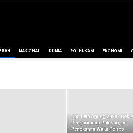
ERAH
NASIONAL
DUNIA
POLHUKAM
EKONOMI
Ops Lilin Agung 2024 : Cek 
Pengamanan Palasari, Ini
Penekanan Waka Polres