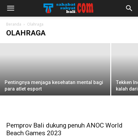
Laga kadang Piala AFF akhirnya dengan
penonton di stadion
Beranda
Olahraga
OLAHRAGA
redaksi
-
19 Desember 2022
Pentingnya menjaga kesehatan mental bagi
Tekken In
para atlet esport
kalah dar
Pemprov Bali dukung penuh ANOC World
Beach Games 2023