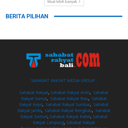
Muat lebih banyak
BERITA PILIHAN
SAHABAT RAKYAT MEDIA GROUP :
Sahabat Rakyat
,
Sahabat Rakyat Aceh
,
Sahabat
Rakyat Sumut
,
Sahabat Rakyat Riau
,
Sahabat
Rakyat Kepri
,
Sahabat Rakyat Sumbar
,
Sahabat
Rakyat Jambi
,
Sahabat Rakyat Bengkulu
,
Sahabat
Rakyat Sumsel
,
Sahabat Rakyat Babel
,
Sahabat
Rakyat Lampung
,
Sahabat Rakyat