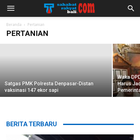
Bali terima 600 ribu dosis vaksin cegah
PMK
Beranda
Pertanian
PERTANIAN
redaksi
-
17 September 2022
Waka DPD 
Satgas PMK Polresta Denpasar-Distan
Harus Jad
vaksinasi 147 ekor sapi
Pemerint
BERITA TERBARU