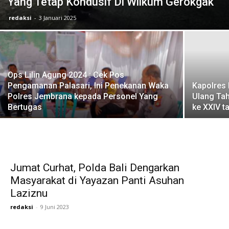
Yang Tetap Kondusif Di Wilkum Gerokgak
redaksi
-
3 Januari 2025
Ops Lilin Agung 2024 : Cek Pos
Pengamanan Palasari, Ini Penekanan Waka
Kapolres 
Polres Jembrana kepada Personel Yang
Ulang Tah
Bertugas
ke XXIV t
Jumat Curhat, Polda Bali Dengarkan
Masyarakat di Yayazan Panti Asuhan
Laziznu
redaksi
-
9 Juni 2023