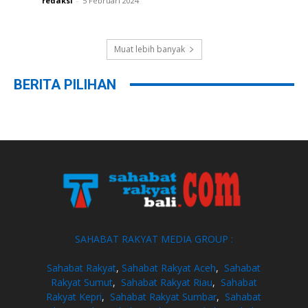
redaksi
-
5 Februari 2024
Muat lebih banyak
BERITA PILIHAN
SAHABAT RAKYAT MEDIA GROUP :
Sahabat Rakyat
,
Sahabat Rakyat Aceh
,
Sahabat
Rakyat Sumut
,
Sahabat Rakyat Riau
,
Sahabat
Rakyat Kepri
,
Sahabat Rakyat Sumbar
,
Sahabat