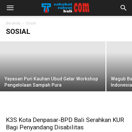
Gubernur Bali Dorong Lembaga
Penyiaran Tampilkan Kesantunan
Beranda
Sosial
SOSIAL
redaksi
-
13 Mei 2022
Yayasan Puri Kauhan Ubud Gelar Workshop
Wagub Bal
Pengelolaan Sampah Pura
Indonesi
K3S Kota Denpasar-BPD Bali Serahkan KUR
Bagi Penyandang Disabilitas