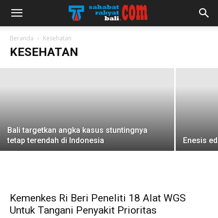
Puskesmas di Denpasar jemput bola
vaksinasi penguat kedua bagi ODGJ
Beranda
Kesehatan
KESEHATAN
redaksi
-
27 Januari 2023
Bali targetkan angka kasus stuntingnya
tetap terendah di Indonesia
Enesis ed
Kemenkes Ri Beri Peneliti 18 Alat WGS
Untuk Tangani Penyakit Prioritas