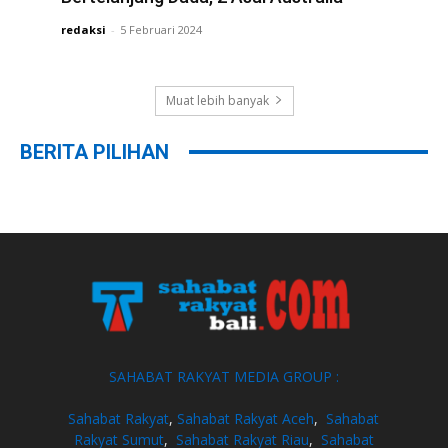
redaksi
-
5 Februari 2024
Muat lebih banyak
BERITA PILIHAN
SAHABAT RAKYAT MEDIA GROUP :
Sahabat Rakyat
,
Sahabat Rakyat Aceh
,
Sahabat
Rakyat Sumut
,
Sahabat Rakyat Riau
,
Sahabat