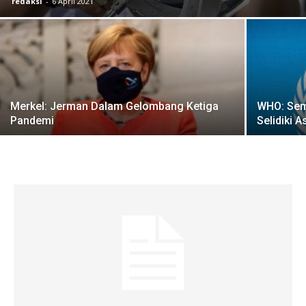
redaksi
-
6 April 2021
Merkel: Jerman Dalam Gelombang Ketiga
WHO: Sem
Pandemi
Selidiki 