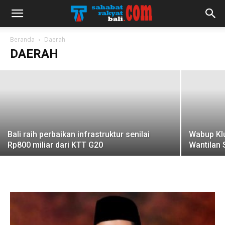
Wayan Koster : Peringatan Bulan Bung
Karno mengarusutamakan Pancasila
Beranda
Daerah
DAERAH
redaksi
-
2 Juni 2022
Bali raih perbaikan infrastruktur senilai
Wabup Kl
Rp800 miliar dari KTT G20
Wantilan