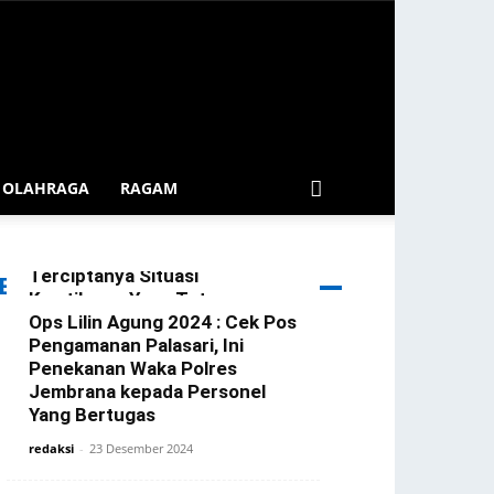
OLAHRAGA
RAGAM
Patroli Blue Light Gerokgak
Diintensifkan Demi
Terciptanya Situasi
ERITA TERBARU
Kamtibmas Yang Tetap
Kondusif Di Wilkum Gerokgak
Ops Lilin Agung 2024 : Cek Pos
Pengamanan Palasari, Ini
redaksi
-
3 Januari 2025
Penekanan Waka Polres
Jembrana kepada Personel
Yang Bertugas
redaksi
-
23 Desember 2024