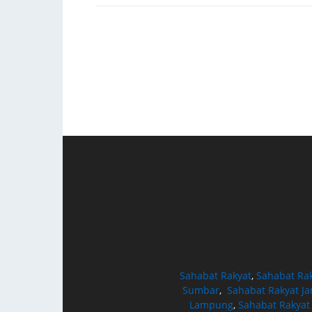
Sahabat Rakyat
,
Sahabat Ra
Sumbar
,
Sahabat Rakyat J
Lampung
,
Sahabat Rakyat