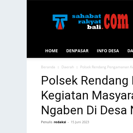
Sahabat
Rakyat
Bali
HOME
DENPASAR
INFO DESA
D
Beranda
Daerah
Polsek Rendang Pengamanan Ke
Polsek Rendang
Kegiatan Masyara
Ngaben Di Desa
Penulis
redaksi
-
15 Juni 2023