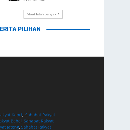
Muat lebih banyak
ERITA PILIHAN
akyat Kepri
,
Sahabat Rakyat
akyat Babel
,
Sahabat Rakyat
yat Jateng
,
Sahabat Rakyat