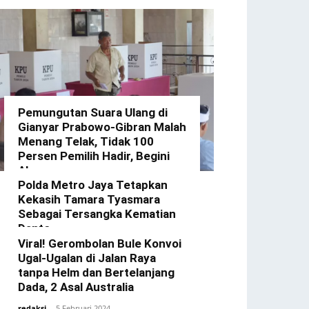
Pemungutan Suara Ulang di
Gianyar Prabowo-Gibran Malah
Menang Telak, Tidak 100
Persen Pemilih Hadir, Begini
Alasannya
Polda Metro Jaya Tetapkan
redaksi
-
22 Februari 2024
Kekasih Tamara Tyasmara
Sebagai Tersangka Kematian
Dante
Viral! Gerombolan Bule Konvoi
redaksi
-
12 Februari 2024
Ugal-Ugalan di Jalan Raya
tanpa Helm dan Bertelanjang
Dada, 2 Asal Australia
redaksi
-
5 Februari 2024