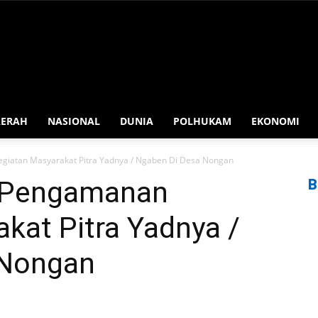
AERAH
NASIONAL
DUNIA
POLHUKAM
EKONOMI
giatan Masyarakat Pitra Yadnya / Ngaben Di Desa Nongan
 Pengamanan
B
kat Pitra Yadnya /
 Nongan