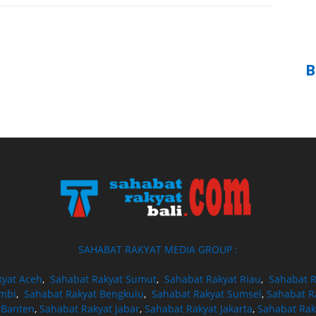
B
SAHABAT RAKYAT MEDIA GROUP :
kyat Aceh
,
Sahabat Rakyat Sumut
,
Sahabat Rakyat Riau
,
Sahabat R
ambi
,
Sahabat Rakyat Bengkulu
,
Sahabat Rakyat Sumsel
,
Sahabat R
 Banten
,
Sahabat Rakyat Jabar
,
Sahabat Rakyat Jakarta
,
Sahabat Rak