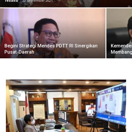
redaksi
-
22 September 2021
Begini Strategi Mendes PDTT RI Sinergikan
Kemendes
Pusat-Daerah
Membang