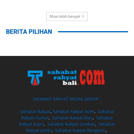
Muat lebih banyak
BERITA PILIHAN
SAHABAT RAKYAT MEDIA GROUP :
Sahabat Rakyat
,
Sahabat Rakyat Aceh
,
Sahabat
Rakyat Sumut
,
Sahabat Rakyat Riau
,
Sahabat
Rakyat Kepri
,
Sahabat Rakyat Sumbar
,
Sahabat
Rakyat Jambi
,
Sahabat Rakyat Bengkulu
,