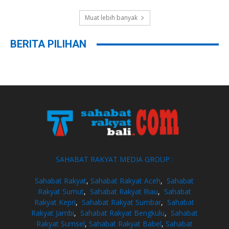
Muat lebih banyak
BERITA PILIHAN
SAHABAT RAKYAT MEDIA GROUP :
Sahabat Rakyat
,
Sahabat Rakyat Aceh
,
Sahabat
Rakyat Sumut
,
Sahabat Rakyat Riau
,
Sahabat
Rakyat Kepri
,
Sahabat Rakyat Sumbar
,
Sahabat
Rakyat Jambi
,
Sahabat Rakyat Bengkulu
,
Sahabat
Rakyat Sumsel
,
Sahabat Rakyat Babel
,
Sahabat