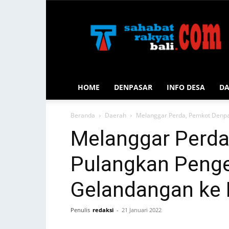
Sahabat
Rakyat
Bali
HOME
DENPASAR
INFO DESA
D
Beranda
Daerah
Melanggar Perda, Pemkot Denpa
Melanggar Perda
Pulangkan Peng
Gelandangan ke 
Penulis
redaksi
-
21 Januari 2022