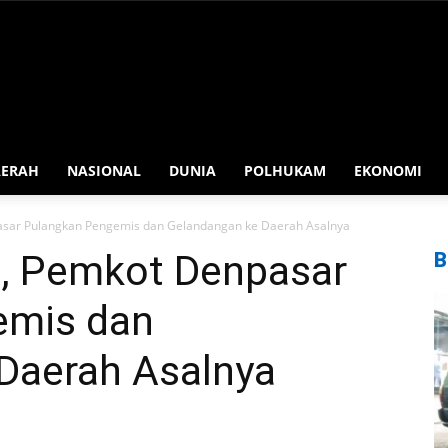
AERAH
NASIONAL
DUNIA
POLHUKAM
EKONOMI
sar Pulangkan Pengemis dan Gelandangan ke Daerah Asalnya
, Pemkot Denpasar
B
emis dan
Daerah Asalnya