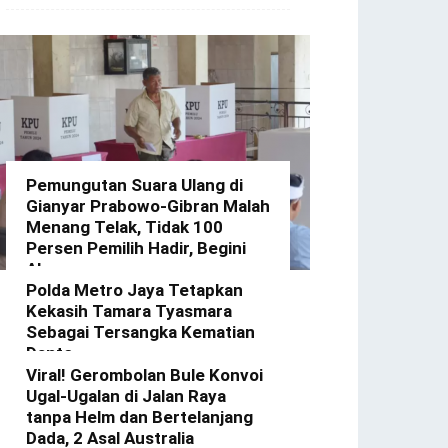
Pemungutan Suara Ulang di
Gianyar Prabowo-Gibran Malah
Menang Telak, Tidak 100
Persen Pemilih Hadir, Begini
Alasannya
Polda Metro Jaya Tetapkan
redaksi
-
22 Februari 2024
Kekasih Tamara Tyasmara
Sebagai Tersangka Kematian
Dante
Viral! Gerombolan Bule Konvoi
redaksi
-
12 Februari 2024
Ugal-Ugalan di Jalan Raya
tanpa Helm dan Bertelanjang
Dada, 2 Asal Australia