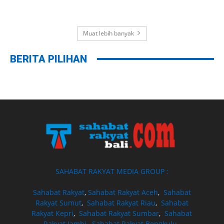
Muat lebih banyak
BERITA PILIHAN
SAHABAT RAKYAT MEDIA GROUP :
Sahabat Rakyat
,
Sahabat Rakyat Aceh
,
Sahabat
Rakyat Sumut
,
Sahabat Rakyat Riau
,
Sahabat
Rakyat Kepri
,
Sahabat Rakyat Sumbar
,
Sahabat
Rakyat Jambi
,
Sahabat Rakyat Bengkulu
,