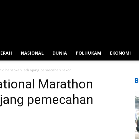
AERAH
NASIONAL
DUNIA
POLHUKAM
EKONOMI
on diharapkan jadi ajang pemecahan rekor
ational Marathon
B
 ajang pemecahan