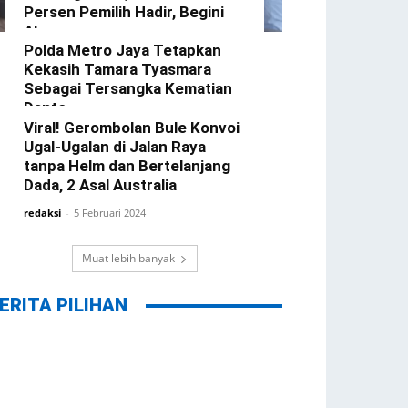
Persen Pemilih Hadir, Begini
Alasannya
Polda Metro Jaya Tetapkan
redaksi
-
22 Februari 2024
Kekasih Tamara Tyasmara
Sebagai Tersangka Kematian
Dante
Viral! Gerombolan Bule Konvoi
redaksi
-
12 Februari 2024
Ugal-Ugalan di Jalan Raya
tanpa Helm dan Bertelanjang
Dada, 2 Asal Australia
redaksi
-
5 Februari 2024
Muat lebih banyak
ERITA PILIHAN