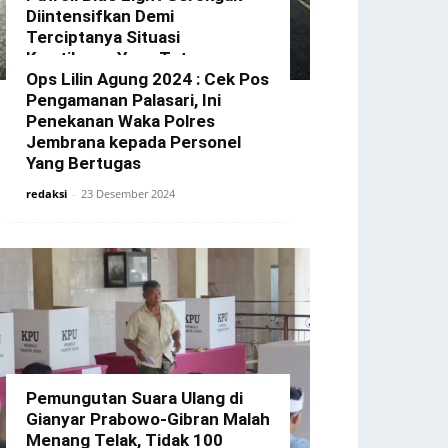
Diintensifkan Demi
Terciptanya Situasi
Kamtibmas Yang Tetap
Kondusif Di Wilkum Gerokgak
Ops Lilin Agung 2024 : Cek Pos
Pengamanan Palasari, Ini
redaksi
-
3 Januari 2025
Penekanan Waka Polres
Jembrana kepada Personel
Yang Bertugas
redaksi
-
23 Desember 2024
Pemungutan Suara Ulang di
Gianyar Prabowo-Gibran Malah
Menang Telak, Tidak 100