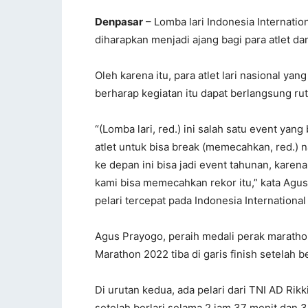
Denpasar
– Lomba lari Indonesia Internatio
diharapkan menjadi ajang bagi para atlet da
Oleh karena itu, para atlet lari nasional ya
berharap kegiatan itu dapat berlangsung ruti
“(Lomba lari, red.) ini salah satu event ya
atlet untuk bisa break (memecahkan, red.) n
ke depan ini bisa jadi event tahunan, karen
kami bisa memecahkan rekor itu,” kata Agus 
pelari tercepat pada Indonesia Internationa
Agus Prayogo, peraih medali perak maratho
Marathon 2022 tiba di garis finish setelah b
Di urutan kedua, ada pelari dari TNI AD Rikk
setelah berlari selama 2 jam 37 menit dan 39 