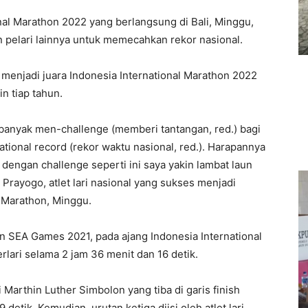
nal Marathon 2022 yang berlangsung di Bali, Minggu,
n pelari lainnya untuk memecahkan rekor nasional.
ng menjadi juara Indonesia International Marathon 2022
n tiap tahun.
ng banyak men-challenge (memberi tantangan, red.) bagi
ational record (rekor waktu nasional, red.). Harapannya
a dengan challenge seperti ini saya yakin lambat laun
Prayogo, atlet lari nasional yang sukses menjadi
l Marathon, Minggu.
n SEA Games 2021, pada ajang Indonesia International
erlari selama 2 jam 36 menit dan 16 detik.
i Marthin Luther Simbolon yang tiba di garis finish
detik. Kemudian, urutan ketiga diisi oleh atlet lari