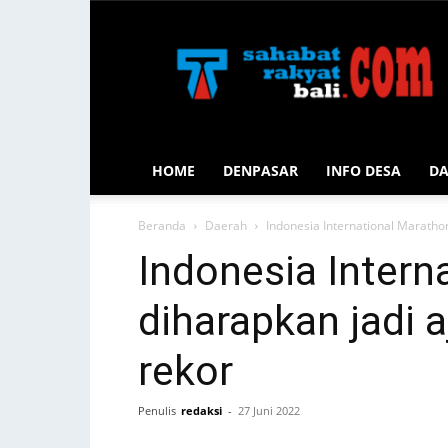
Sahabat
Rakyat
Bali
HOME
DENPASAR
INFO DESA
D
Beranda
Daerah
Indonesia International Marath
Indonesia Intern
diharapkan jadi
rekor
Penulis
redaksi
-
27 Juni 2022