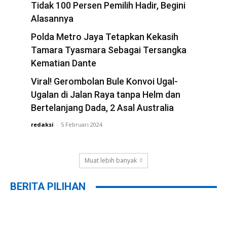
Tidak 100 Persen Pemilih Hadir, Begini
Alasannya
redaksi
Polda Metro Jaya Tetapkan Kekasih
-
22 Februari 2024
Tamara Tyasmara Sebagai Tersangka
Kematian Dante
redaksi
Viral! Gerombolan Bule Konvoi Ugal-
-
12 Februari 2024
Ugalan di Jalan Raya tanpa Helm dan
Bertelanjang Dada, 2 Asal Australia
redaksi
-
5 Februari 2024
Muat lebih banyak
BERITA PILIHAN