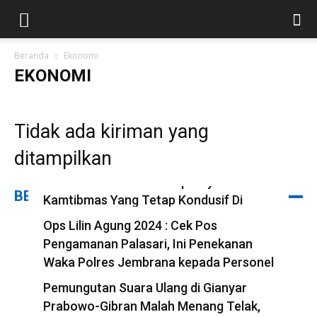
Beranda
Ekonomi
EKONOMI
Tidak ada kiriman yang
ditampilkan
Patroli Blue Light Gerokgak
Diintensifkan Demi Terciptanya Situasi
BERITA TERBARU
Kamtibmas Yang Tetap Kondusif Di
Wilkum Gerokgak
Ops Lilin Agung 2024 : Cek Pos
redaksi
Pengamanan Palasari, Ini Penekanan
-
3 Januari 2025
Waka Polres Jembrana kepada Personel
Yang Bertugas
Pemungutan Suara Ulang di Gianyar
redaksi
Prabowo-Gibran Malah Menang Telak,
-
23 Desember 2024