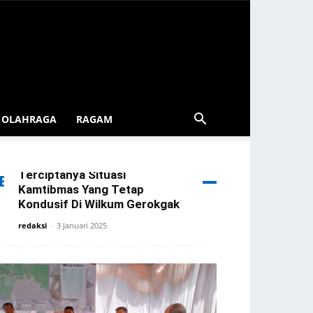
OLAHRAGA
RAGAM
Patroli Blue Light Gerokgak
Diintensifkan Demi
Terciptanya Situasi
ERITA TERBARU
Kamtibmas Yang Tetap
Kondusif Di Wilkum Gerokgak
redaksi
-
3 Januari 2025