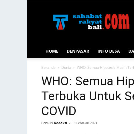
Sahabat
Rakyat
Bali
HOME
DENPASAR
INFO DESA
D
Beranda
Dunia
WHO: Semua Hipotesis Masih Terb
WHO: Semua Hip
Terbuka Untuk Se
COVID
Penulis
Redaksi
-
13 Februari 2021