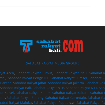
SAHABAT RAKYAT MEDIA GROUP :
kyat Aceh
,
Sahabat Rakyat Sumut
,
Sahabat Rakyat Riau
,
Sahabat R
ambi
,
Sahabat Rakyat Bengkulu
,
Sahabat Rakyat Sumsel
,
Sahabat R
 Banten
,
Sahabat Rakyat Jabar
,
Sahabat Rakyat Jakarta
,
Sahabat Rak
Sahabat Rakyat Bali
,
Sahabat Rakyat NTB
,
Sahabat Rakyat NTT
,
Sah
at Kalsel
,
Sahabat Rakyat Kaltim
,
Sahabat Rakyat Kaltara
,
Sahabat R
bar
,
Sahabat Rakyat Sulteng
,
Sahabat Rakyat Gorontalo
,
Sahabat Ra
habat Rakyat Maluku
,
Sahabat Rakyat Papua
dan
Sahabat Rakyat P