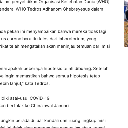
dalam penyelidikan Organisasi Kesehatan Dunia (WHO)
r Jenderal WHO Tedros Adhanom Ghebreyesus dalam
ada pekan ini menyampaikan bahwa mereka tidak lagi
us corona baru itu lolos dari laboratorium, yang
rikat telah mengatakan akan meninjau temuan dari misi
nai apakah beberapa hipotesis telah dibuang. Setelah
ya ingin memastikan bahwa semua hipotesis tetap
bih lanjut,” kata Tedros.
idiki asal-usul COVID-19
an bertolak ke China awal Januari
ungkin berada di luar kendali dan ruang lingkup misi
isi ini tidak akan menemukan semua jawaban, tetapi