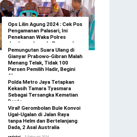
Ops Lilin Agung 2024 : Cek Pos
Pengamanan Palasari, Ini
Penekanan Waka Polres
Jembrana kepada Personel
Yang Bertugas
Pemungutan Suara Ulang di
Gianyar Prabowo-Gibran Malah
redaksi
-
23 Desember 2024
Menang Telak, Tidak 100
Persen Pemilih Hadir, Begini
Alasannya
Polda Metro Jaya Tetapkan
redaksi
-
22 Februari 2024
Kekasih Tamara Tyasmara
Sebagai Tersangka Kematian
Dante
Viral! Gerombolan Bule Konvoi
redaksi
-
12 Februari 2024
Ugal-Ugalan di Jalan Raya
tanpa Helm dan Bertelanjang
Dada, 2 Asal Australia
redaksi
-
5 Februari 2024