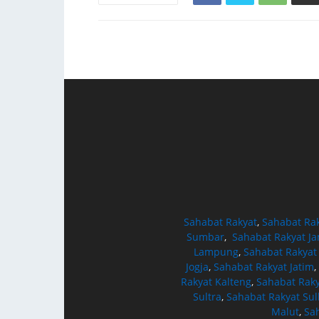
Sahabat Rakyat
,
Sahabat Ra
Sumbar
,
Sahabat Rakyat J
Lampung
,
Sahabat Rakyat
Jogja
,
Sahabat Rakyat Jatim
,
Rakyat Kalteng
,
Sahabat Raky
Sultra
,
Sahabat Rakyat Sul
Malut
,
Sa