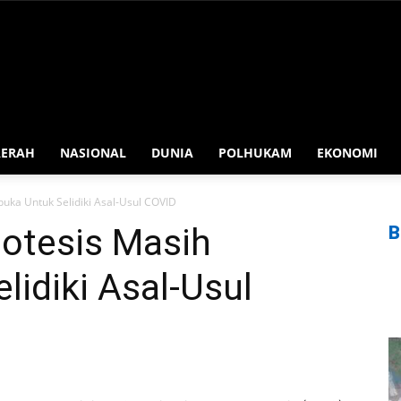
AERAH
NASIONAL
DUNIA
POLHUKAM
EKONOMI
uka Untuk Selidiki Asal-Usul COVID
otesis Masih
B
lidiki Asal-Usul