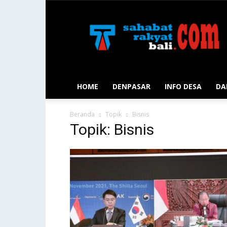
Sahabat
Rakyat
Bali
HOME
DENPASAR
INFO DESA
DA
Beranda
Topik
Bisnis
Topik: Bisnis