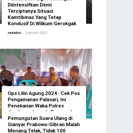
Diintensifkan Demi
Terciptanya Situasi
Kamtibmas Yang Tetap
Kondusif Di Wilkum Gerokgak
redaksi
-
3 Januari 2025
Ops Lilin Agung 2024 : Cek Pos
Pengamanan Palasari, Ini
Penekanan Waka Polres
Jembrana kepada Personel
Yang Bertugas
Pemungutan Suara Ulang di
Gianyar Prabowo-Gibran Malah
redaksi
-
23 Desember 2024
Menang Telak, Tidak 100