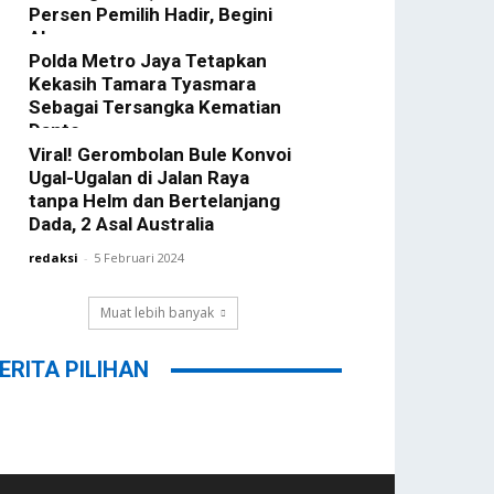
Persen Pemilih Hadir, Begini
Alasannya
Polda Metro Jaya Tetapkan
redaksi
-
22 Februari 2024
Kekasih Tamara Tyasmara
Sebagai Tersangka Kematian
Dante
Viral! Gerombolan Bule Konvoi
redaksi
-
12 Februari 2024
Ugal-Ugalan di Jalan Raya
tanpa Helm dan Bertelanjang
Dada, 2 Asal Australia
redaksi
-
5 Februari 2024
Muat lebih banyak
ERITA PILIHAN