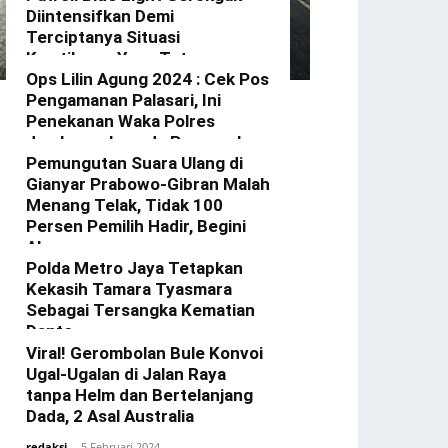
Diintensifkan Demi
Terciptanya Situasi
Kamtibmas Yang Tetap
Kondusif Di Wilkum Gerokgak
Ops Lilin Agung 2024 : Cek Pos
Pengamanan Palasari, Ini
redaksi
-
3 Januari 2025
Penekanan Waka Polres
Jembrana kepada Personel
Yang Bertugas
Pemungutan Suara Ulang di
Gianyar Prabowo-Gibran Malah
redaksi
-
23 Desember 2024
Menang Telak, Tidak 100
Persen Pemilih Hadir, Begini
Alasannya
Polda Metro Jaya Tetapkan
redaksi
-
22 Februari 2024
Kekasih Tamara Tyasmara
Sebagai Tersangka Kematian
Dante
Viral! Gerombolan Bule Konvoi
redaksi
-
12 Februari 2024
Ugal-Ugalan di Jalan Raya
tanpa Helm dan Bertelanjang
Dada, 2 Asal Australia
redaksi
-
5 Februari 2024