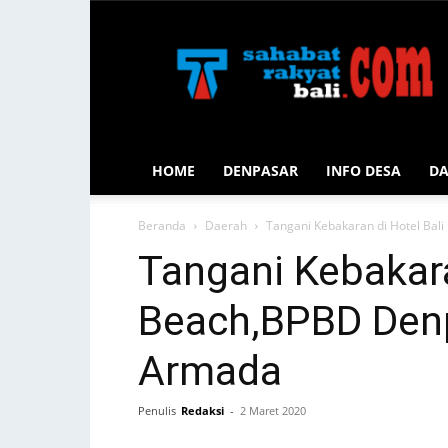
Sahabat
Rakyat
Bali
HOME
DENPASAR
INFO DESA
D
Beranda
Daerah
Tangani Kebakaran di Hotel Ba
Tangani Kebakara
Beach,BPBD Den
Armada
Penulis
Redaksi
-
2 Maret 2020