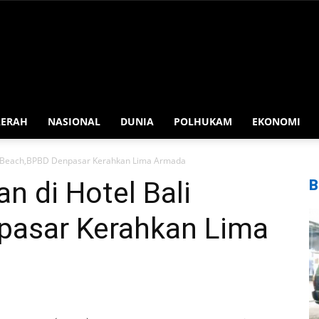
AERAH
NASIONAL
DUNIA
POLHUKAM
EKONOMI
li Beach,BPBD Denpasar Kerahkan Lima Armada
n di Hotel Bali
B
pasar Kerahkan Lima