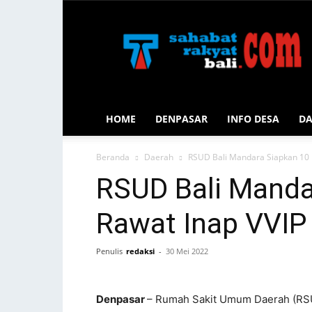
Sahabat
Rakyat
Bali
HOME
DENPASAR
INFO DESA
D
Beranda
Daerah
RSUD Bali Mandara Siapkan 10 
RSUD Bali Manda
Rawat Inap VVIP
Penulis
redaksi
-
30 Mei 2022
Denpasar
– Rumah Sakit Umum Daerah (RSU