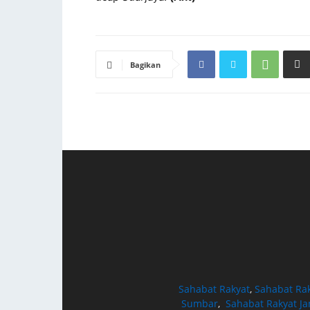
Bagikan
Sahabat Rakyat
,
Sahabat Ra
Sumbar
,
Sahabat Rakyat J