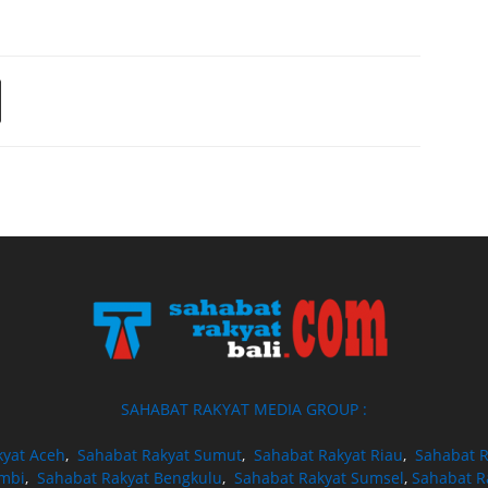
SAHABAT RAKYAT MEDIA GROUP :
kyat Aceh
,
Sahabat Rakyat Sumut
,
Sahabat Rakyat Riau
,
Sahabat R
ambi
,
Sahabat Rakyat Bengkulu
,
Sahabat Rakyat Sumsel
,
Sahabat R