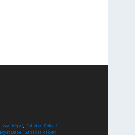
akyat Kepri
,
Sahabat Rakyat
akyat Babel
,
Sahabat Rakyat