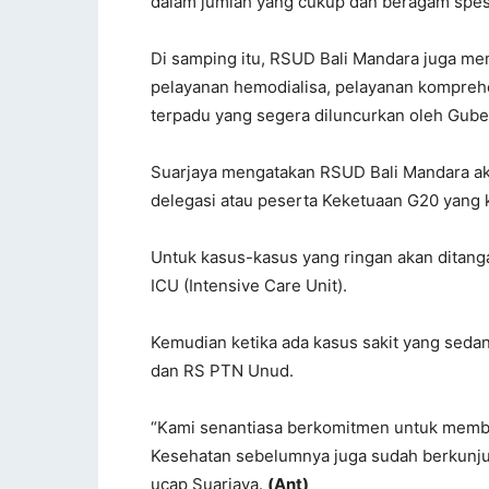
dalam jumlah yang cukup dan beragam spesi
Di samping itu, RSUD Bali Mandara juga mem
pelayanan hemodialisa, pelayanan komprehe
terpadu yang segera diluncurkan oleh Gube
Suarjaya mengatakan RSUD Bali Mandara a
delegasi atau peserta Keketuaan G20 yang 
Untuk kasus-kasus yang ringan akan ditanga
ICU (Intensive Care Unit).
Kemudian ketika ada kasus sakit yang seda
dan RS PTN Unud.
“Kami senantiasa berkomitmen untuk membe
Kesehatan sebelumnya juga sudah berkunjun
ucap Suarjaya.
(Ant)