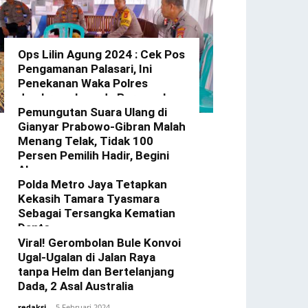
Ops Lilin Agung 2024 : Cek Pos
Pengamanan Palasari, Ini
Penekanan Waka Polres
Jembrana kepada Personel
Yang Bertugas
Pemungutan Suara Ulang di
Gianyar Prabowo-Gibran Malah
redaksi
-
23 Desember 2024
Menang Telak, Tidak 100
Persen Pemilih Hadir, Begini
Alasannya
Polda Metro Jaya Tetapkan
redaksi
-
22 Februari 2024
Kekasih Tamara Tyasmara
Sebagai Tersangka Kematian
Dante
Viral! Gerombolan Bule Konvoi
redaksi
-
12 Februari 2024
Ugal-Ugalan di Jalan Raya
tanpa Helm dan Bertelanjang
Dada, 2 Asal Australia
redaksi
-
5 Februari 2024