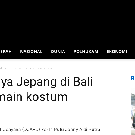
AERAH
NASIONAL
DUNIA
POLHUKAM
EKONOMI
 ikuti festival bermain kostum
a Jepang di Bali
B
ermain kostum
l Udayana (D’JAFU) ke-11 Putu Jenny Aldi Putra