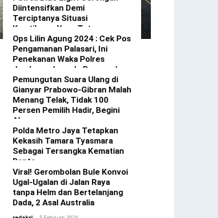
Diintensifkan Demi
Terciptanya Situasi
Kamtibmas Yang Tetap
Kondusif Di Wilkum Gerokgak
Ops Lilin Agung 2024 : Cek Pos
Pengamanan Palasari, Ini
redaksi
-
3 Januari 2025
Penekanan Waka Polres
Jembrana kepada Personel
Yang Bertugas
Pemungutan Suara Ulang di
Gianyar Prabowo-Gibran Malah
redaksi
-
23 Desember 2024
Menang Telak, Tidak 100
Persen Pemilih Hadir, Begini
Alasannya
Polda Metro Jaya Tetapkan
redaksi
-
22 Februari 2024
Kekasih Tamara Tyasmara
Sebagai Tersangka Kematian
Dante
Viral! Gerombolan Bule Konvoi
redaksi
-
12 Februari 2024
Ugal-Ugalan di Jalan Raya
tanpa Helm dan Bertelanjang
Dada, 2 Asal Australia
redaksi
-
5 Februari 2024