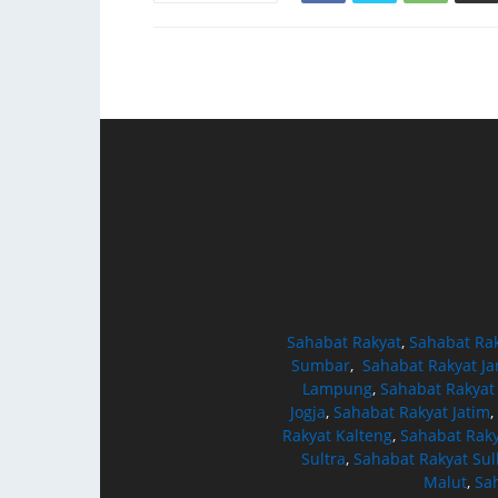
Sahabat Rakyat
,
Sahabat Ra
Sumbar
,
Sahabat Rakyat J
Lampung
,
Sahabat Rakyat
Jogja
,
Sahabat Rakyat Jatim
,
Rakyat Kalteng
,
Sahabat Raky
Sultra
,
Sahabat Rakyat Sul
Malut
,
Sa