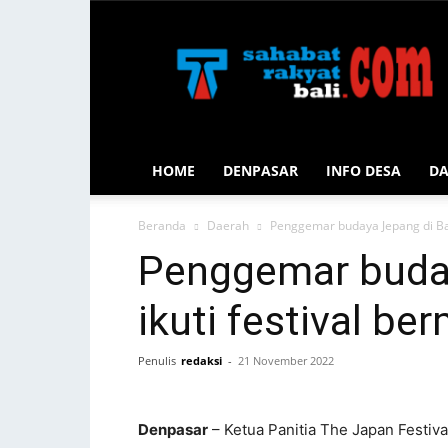
Sahabat
Rakyat
Bali
HOME
DENPASAR
INFO DESA
D
Beranda
Daerah
Penggemar budaya Jepang di Bali
Penggemar buday
ikuti festival b
Penulis
redaksi
-
21 November 2022
Denpasar
– Ketua Panitia The Japan Festiva