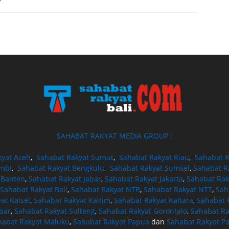
SAHABAT RAKYAT MEDIA GROUP :
kyat Aceh
,
Sahabat Rakyat Sumut
,
Sahabat Rakyat Riau
,
Sahabat R
ambi
,
Sahabat Rakyat Bengkulu
,
Sahabat Rakyat Sumsel
,
Sahabat R
 Banten
,
Sahabat Rakyat Jabar
,
Sahabat Rakyat Jakarta
,
Sahabat Rak
Sahabat Rakyat Bali
,
Sahabat Rakyat NTB
,
Sahabat Rakyat NTT
,
Sah
at Kalsel
,
Sahabat Rakyat Kaltim
,
Sahabat Rakyat Kaltara
,
Sahabat R
bar
,
Sahabat Rakyat Sulteng
,
Sahabat Rakyat Gorontalo
,
Sahabat Ra
habat Rakyat Maluku
,
Sahabat Rakyat Papua
dan
Sahabat Rakyat P