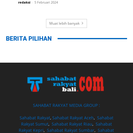
redaksi
-
5 Februari 2024
Muat lebih banyak
BERITA PILIHAN
SAHABAT RAKYAT MEDIA GROUP :
Sahabat Rakyat
,
Sahabat Rakyat Aceh
,
Sahabat
Rakyat Sumut
,
Sahabat Rakyat Riau
,
Sahabat
Rakyat Kepri
,
Sahabat Rakyat Sumbar
,
Sahabat