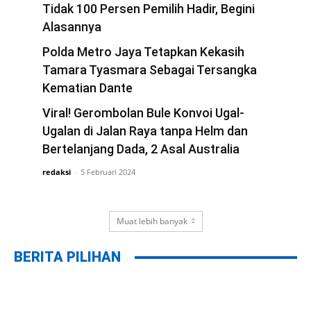
Tidak 100 Persen Pemilih Hadir, Begini
Alasannya
redaksi
Polda Metro Jaya Tetapkan Kekasih
-
22 Februari 2024
Tamara Tyasmara Sebagai Tersangka
Kematian Dante
redaksi
Viral! Gerombolan Bule Konvoi Ugal-
-
12 Februari 2024
Ugalan di Jalan Raya tanpa Helm dan
Bertelanjang Dada, 2 Asal Australia
redaksi
-
5 Februari 2024
Muat lebih banyak
BERITA PILIHAN