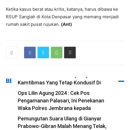
Ketika kasus berat atau kritis, katanya, harus dibawa ke
RSUP Sanglah di Kota Denpasar yang memang menjadi
rumah sakit pusat rujukan.
(Ant)
Patroli Blue Light Gerokgak
Diintensifkan Demi Terciptanya Situasi
BERITA TERBARU
Kamtibmas Yang Tetap Kondusif Di
Wilkum Gerokgak
Ops Lilin Agung 2024 : Cek Pos
redaksi
Pengamanan Palasari, Ini Penekanan
-
3 Januari 2025
Waka Polres Jembrana kepada
Personel Yang Bertugas
Pemungutan Suara Ulang di Gianyar
redaksi
Prabowo-Gibran Malah Menang Telak,
-
23 Desember 2024