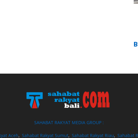
B
SAHABAT RAKYAT MEDIA GROUP :
kyat Aceh
,
Sahabat Rakyat Sumut
,
Sahabat Rakyat Riau
,
Sahabat R