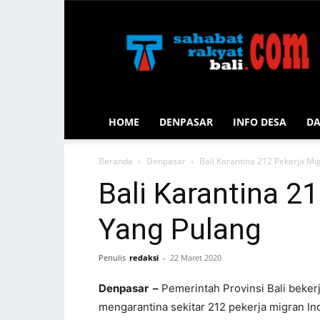
Sahabat
Rakyat
Bali
HOME
DENPASAR
INFO DESA
D
Beranda
Denpasar
Bali Karantina 212 Pekerja Mi
Bali Karantina 2
Yang Pulang
Penulis
redaksi
-
22 Maret 2020
Denpasar –
Pemerintah Provinsi Bali beker
mengarantina sekitar 212 pekerja migran In