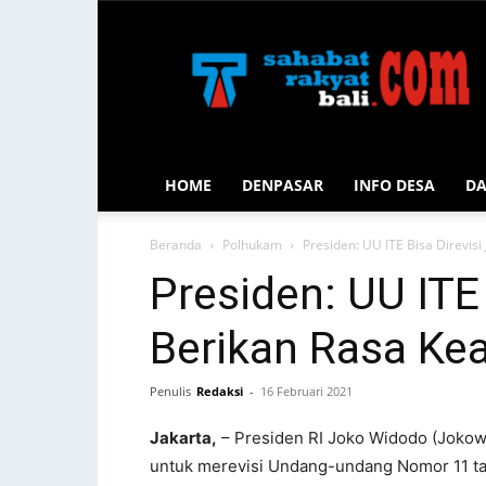
Sahabat
Rakyat
Bali
HOME
DENPASAR
INFO DESA
D
Beranda
Polhukam
Presiden: UU ITE Bisa Direvisi
Presiden: UU ITE 
Berikan Rasa Kea
Penulis
Redaksi
-
16 Februari 2021
Jakarta,
– Presiden RI Joko Widodo (Jokow
untuk merevisi Undang-undang Nomor 11 tah