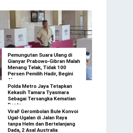
Pemungutan Suara Ulang di
Gianyar Prabowo-Gibran Malah
Menang Telak, Tidak 100
Persen Pemilih Hadir, Begini
Alasannya
Polda Metro Jaya Tetapkan
redaksi
-
22 Februari 2024
Kekasih Tamara Tyasmara
Sebagai Tersangka Kematian
Dante
Viral! Gerombolan Bule Konvoi
redaksi
-
12 Februari 2024
Ugal-Ugalan di Jalan Raya
tanpa Helm dan Bertelanjang
Dada, 2 Asal Australia