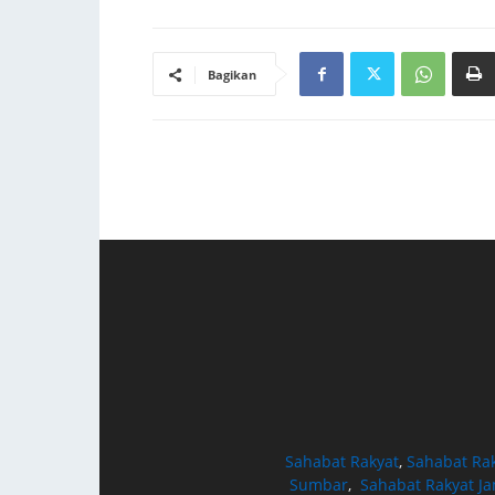
Bagikan
Sahabat Rakyat
,
Sahabat Ra
Sumbar
,
Sahabat Rakyat J