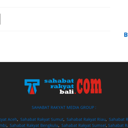
B
SAHABAT RAKYAT MEDIA GROUP :
kyat Aceh
,
Sahabat Rakyat Sumut
,
Sahabat Rakyat Riau
,
Sahabat R
ambi
,
Sahabat Rakyat Bengkulu
,
Sahabat Rakyat Sumsel
,
Sahabat R