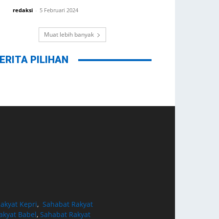
redaksi
-
5 Februari 2024
Muat lebih banyak
ERITA PILIHAN
akyat Kepri
,
Sahabat Rakyat
akyat Babel
,
Sahabat Rakyat