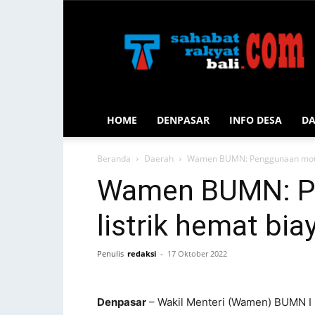
Sahabat
Rakyat
Bali
HOME
DENPASAR
INFO DESA
D
Beranda
Daerah
Wamen BUMN: Penggunaan motor l
Wamen BUMN: P
listrik hemat bia
Penulis
redaksi
-
17 Oktober 2022
Denpasar
– Wakil Menteri (Wamen) BUMN I