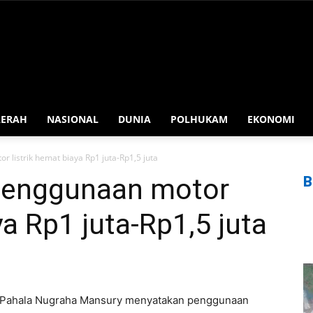
AERAH
NASIONAL
DUNIA
POLHUKAM
EKONOMI
istrik hemat biaya Rp1 juta-Rp1,5 juta
enggunaan motor
B
ya Rp1 juta-Rp1,5 juta
 Pahala Nugraha Mansury menyatakan penggunaan