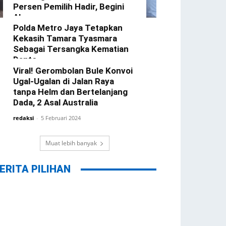
Persen Pemilih Hadir, Begini
Alasannya
Polda Metro Jaya Tetapkan
redaksi
-
22 Februari 2024
Kekasih Tamara Tyasmara
Sebagai Tersangka Kematian
Dante
Viral! Gerombolan Bule Konvoi
redaksi
-
12 Februari 2024
Ugal-Ugalan di Jalan Raya
tanpa Helm dan Bertelanjang
Dada, 2 Asal Australia
redaksi
-
5 Februari 2024
Muat lebih banyak
ERITA PILIHAN