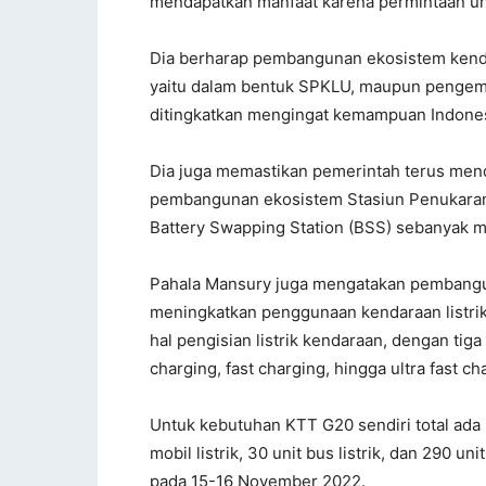
mendapatkan manfaat karena permintaan untu
Dia berharap pembangunan ekosistem kendaraa
yaitu dalam bentuk SPKLU, maupun pengemban
ditingkatkan mengingat kemampuan Indones
Dia juga memastikan pemerintah terus mend
pembangunan ekosistem Stasiun Penukaran 
Battery Swapping Station (BSS) sebanyak m
Pahala Mansury juga mengatakan pembangun
meningkatkan penggunaan kendaraan listri
hal pengisian listrik kendaraan, dengan ti
charging, fast charging, hingga ultra fast ch
Untuk kebutuhan KTT G20 sendiri total ad
mobil listrik, 30 unit bus listrik, dan 290 un
pada 15-16 November 2022.