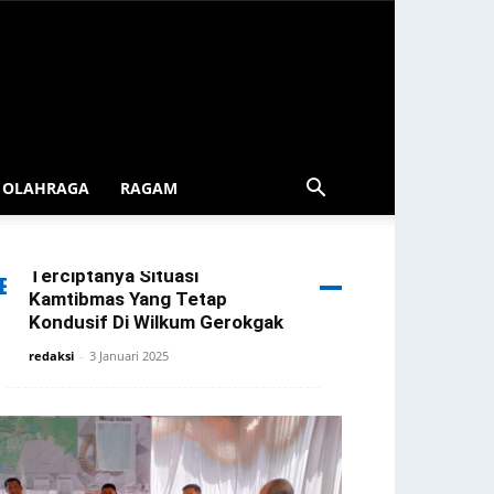
OLAHRAGA
RAGAM
Patroli Blue Light Gerokgak
Diintensifkan Demi
Terciptanya Situasi
ERITA TERBARU
Kamtibmas Yang Tetap
Kondusif Di Wilkum Gerokgak
redaksi
-
3 Januari 2025