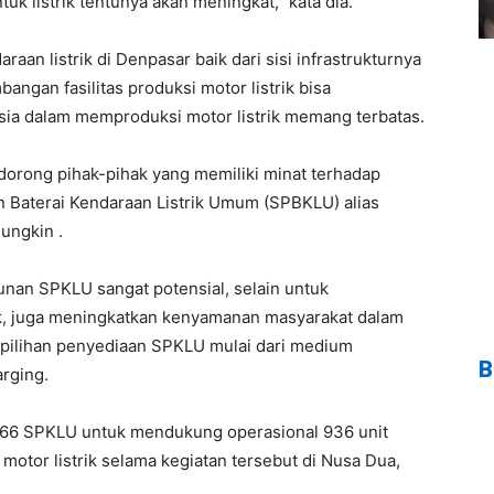
k listrik tentunya akan meningkat,” kata dia.
n listrik di Denpasar baik dari sisi infrastrukturnya
gan fasilitas produksi motor listrik bisa
ia dalam memproduksi motor listrik memang terbatas.
orong pihak-pihak yang memiliki minat terhadap
Baterai Kendaraan Listrik Umum (SPBKLU) alias
ungkin .
an SPKLU sangat potensial, selain untuk
k, juga meningkatkan kenyamanan masyarakat dalam
ga pilihan penyediaan SPKLU mulai dari medium
B
arging.
a 66 SPKLU untuk mendukung operasional 936 unit
it motor listrik selama kegiatan tersebut di Nusa Dua,