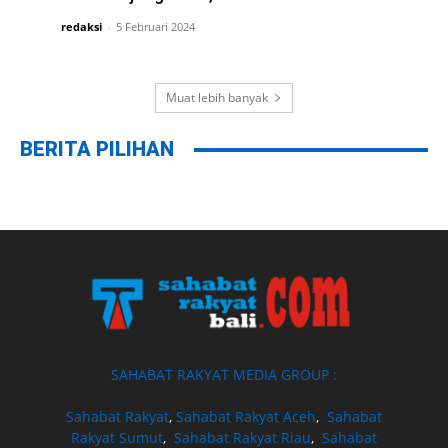
redaksi
-
5 Februari 2024
Muat lebih banyak
BERITA PILIHAN
SAHABAT RAKYAT MEDIA GROUP :
Sahabat Rakyat
,
Sahabat Rakyat Aceh
,
Sahabat
Rakyat Sumut
,
Sahabat Rakyat Riau
,
Sahabat