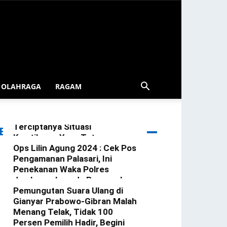
OLAHRAGA
RAGAM
Patroli Blue Light Gerokgak
Diintensifkan Demi
Terciptanya Situasi
ERITA TERBARU
Kamtibmas Yang Tetap
Kondusif Di Wilkum Gerokgak
Ops Lilin Agung 2024 : Cek Pos
Pengamanan Palasari, Ini
redaksi
-
3 Januari 2025
Penekanan Waka Polres
Jembrana kepada Personel
Yang Bertugas
Pemungutan Suara Ulang di
Gianyar Prabowo-Gibran Malah
redaksi
-
23 Desember 2024
Menang Telak, Tidak 100
Persen Pemilih Hadir, Begini