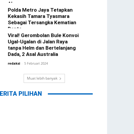
Alasannya
Polda Metro Jaya Tetapkan
redaksi
-
22 Februari 2024
Kekasih Tamara Tyasmara
Sebagai Tersangka Kematian
Dante
Viral! Gerombolan Bule Konvoi
redaksi
-
12 Februari 2024
Ugal-Ugalan di Jalan Raya
tanpa Helm dan Bertelanjang
Dada, 2 Asal Australia
redaksi
-
5 Februari 2024
Muat lebih banyak
ERITA PILIHAN