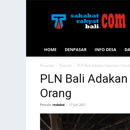
Sahabat
Rakyat
Bali
HOME
DENPASAR
INFO DESA
D
Beranda
Daerah
PLN Bali Adakan Vaksinasi Untu
PLN Bali Adakan
Orang
Penulis
redaksi
-
17 Juli 2021