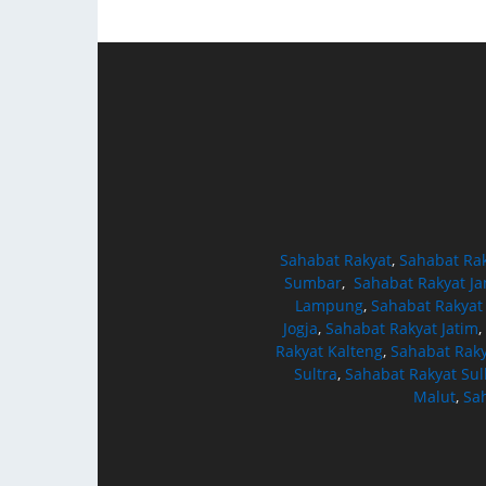
Sahabat Rakyat
,
Sahabat Ra
Sumbar
,
Sahabat Rakyat J
Lampung
,
Sahabat Rakyat
Jogja
,
Sahabat Rakyat Jatim
,
Rakyat Kalteng
,
Sahabat Raky
Sultra
,
Sahabat Rakyat Sul
Malut
,
Sa