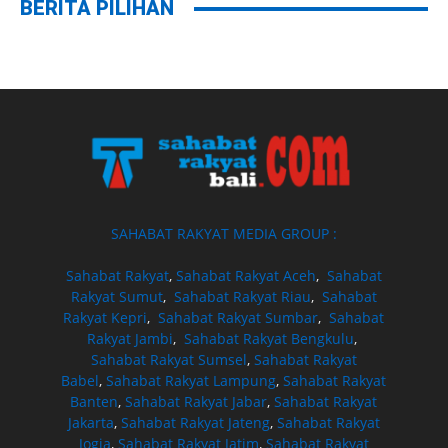
BERITA PILIHAN
SAHABAT RAKYAT MEDIA GROUP :
Sahabat Rakyat
,
Sahabat Rakyat Aceh
,
Sahabat
Rakyat Sumut
,
Sahabat Rakyat Riau
,
Sahabat
Rakyat Kepri
,
Sahabat Rakyat Sumbar
,
Sahabat
Rakyat Jambi
,
Sahabat Rakyat Bengkulu
,
Sahabat Rakyat Sumsel
,
Sahabat Rakyat
Babel
,
Sahabat Rakyat Lampung
,
Sahabat Rakyat
Banten
,
Sahabat Rakyat Jabar
,
Sahabat Rakyat
Jakarta
,
Sahabat Rakyat Jateng
,
Sahabat Rakyat
Jogja
,
Sahabat Rakyat Jatim
,
Sahabat Rakyat