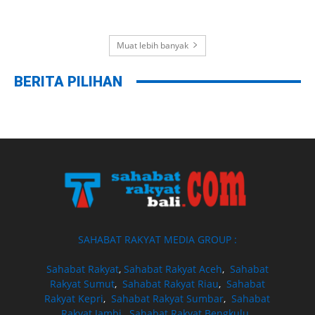
Muat lebih banyak
BERITA PILIHAN
SAHABAT RAKYAT MEDIA GROUP :
Sahabat Rakyat
,
Sahabat Rakyat Aceh
,
Sahabat
Rakyat Sumut
,
Sahabat Rakyat Riau
,
Sahabat
Rakyat Kepri
,
Sahabat Rakyat Sumbar
,
Sahabat
Rakyat Jambi
,
Sahabat Rakyat Bengkulu
,