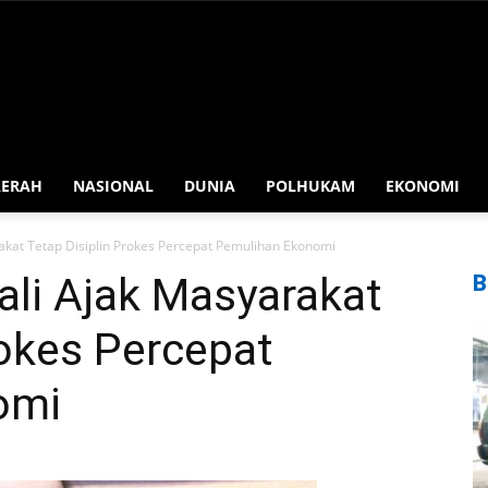
AERAH
NASIONAL
DUNIA
POLHUKAM
EKONOMI
akat Tetap Disiplin Prokes Percepat Pemulihan Ekonomi
ali Ajak Masyarakat
B
rokes Percepat
omi