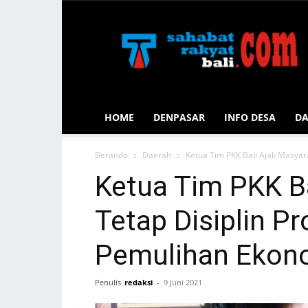
Sahabat
Rakyat
Bali
HOME
DENPASAR
INFO DESA
D
Beranda
Daerah
Ketua Tim PKK Bali Ajak Masyar
Ketua Tim PKK B
Tetap Disiplin P
Pemulihan Ekon
Penulis
redaksi
-
9 Juni 2021