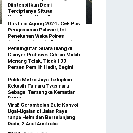
Diintensifkan Demi
Terciptanya Situasi
Kamtibmas Yang Tetap
Kondusif Di Wilkum Gerokgak
Ops Lilin Agung 2024 : Cek Pos
Pengamanan Palasari, Ini
redaksi
-
3 Januari 2025
Penekanan Waka Polres
Jembrana kepada Personel
Yang Bertugas
Pemungutan Suara Ulang di
Gianyar Prabowo-Gibran Malah
redaksi
-
23 Desember 2024
Menang Telak, Tidak 100
Persen Pemilih Hadir, Begini
Alasannya
Polda Metro Jaya Tetapkan
redaksi
-
22 Februari 2024
Kekasih Tamara Tyasmara
Sebagai Tersangka Kematian
Dante
Viral! Gerombolan Bule Konvoi
redaksi
-
12 Februari 2024
Ugal-Ugalan di Jalan Raya
tanpa Helm dan Bertelanjang
Dada, 2 Asal Australia
redaksi
-
5 Februari 2024