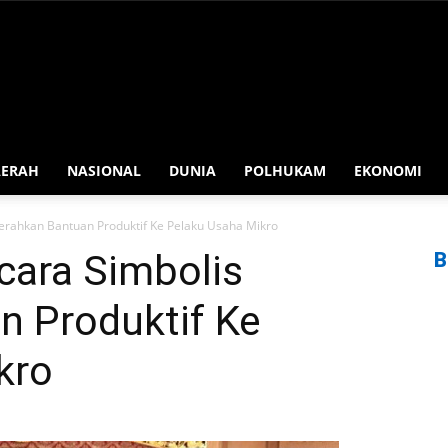
AERAH
NASIONAL
DUNIA
POLHUKAM
EKONOMI
Serahkan Bantuan Produktif Ke Pelaku Usaha Mikro
cara Simbolis
B
n Produktif Ke
kro