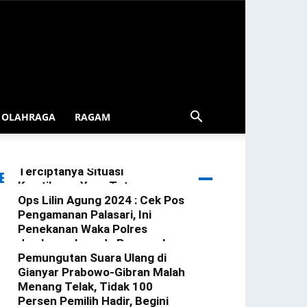
OLAHRAGA
RAGAM
Patroli Blue Light Gerokgak
Diintensifkan Demi
Terciptanya Situasi
ERITA TERBARU
Kamtibmas Yang Tetap
Kondusif Di Wilkum Gerokgak
Ops Lilin Agung 2024 : Cek Pos
Pengamanan Palasari, Ini
redaksi
-
3 Januari 2025
Penekanan Waka Polres
Jembrana kepada Personel
Yang Bertugas
Pemungutan Suara Ulang di
Gianyar Prabowo-Gibran Malah
redaksi
-
23 Desember 2024
Menang Telak, Tidak 100
Persen Pemilih Hadir, Begini