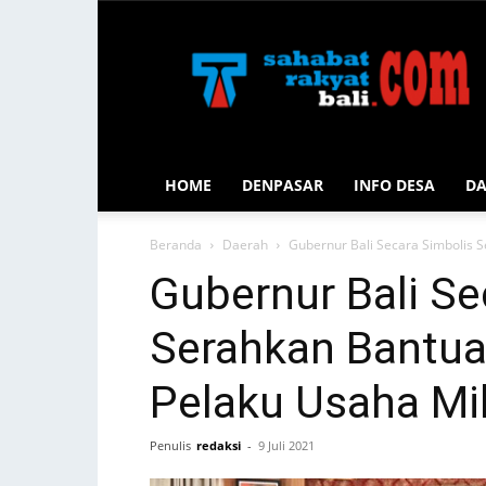
Sahabat
Rakyat
Bali
HOME
DENPASAR
INFO DESA
D
Beranda
Daerah
Gubernur Bali Secara Simbolis 
Gubernur Bali Se
Serahkan Bantua
Pelaku Usaha Mi
Penulis
redaksi
-
9 Juli 2021