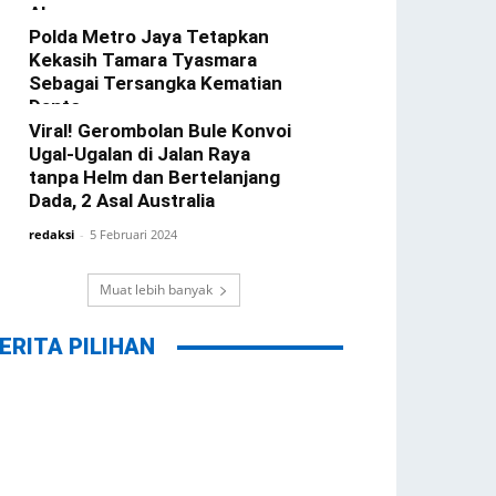
Alasannya
Polda Metro Jaya Tetapkan
redaksi
-
22 Februari 2024
Kekasih Tamara Tyasmara
Sebagai Tersangka Kematian
Dante
Viral! Gerombolan Bule Konvoi
redaksi
-
12 Februari 2024
Ugal-Ugalan di Jalan Raya
tanpa Helm dan Bertelanjang
Dada, 2 Asal Australia
redaksi
-
5 Februari 2024
Muat lebih banyak
ERITA PILIHAN