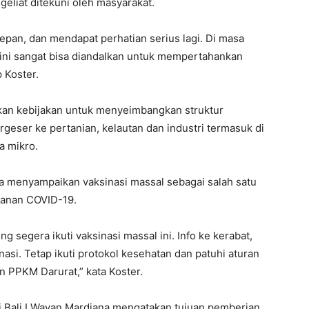
liat ditekuni oleh masyarakat.
epan, dan mendapat perhatian serius lagi. Di masa
 ini sangat bisa diandalkan untuk mempertahankan
 Koster.
pkan kebijakan untuk menyeimbangkan struktur
rgeser ke pertanian, kelautan dan industri termasuk di
a mikro.
a menyampaikan vaksinasi massal sebagai salah satu
ganan COVID-19.
 segera ikuti vaksinasi massal ini. Info ke kerabat,
asi. Tetap ikuti protokol kesehatan dan patuhi aturan
n PPKM Darurat,” kata Koster.
i Bali I Wayan Mardiana mengatakan tujuan pemberian