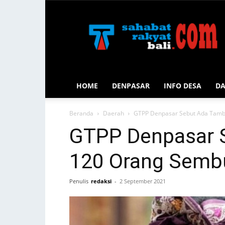
Sahabat
Rakyat
Bali
HOME
DENPASAR
INFO DESA
D
Beranda
Daerah
GTPP Denpasar Sebut Ada Tamb
GTPP Denpasar 
120 Orang Sembu
Penulis
redaksi
-
2 September 2021