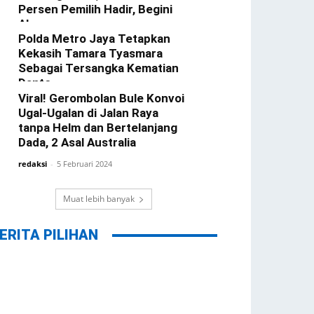
Persen Pemilih Hadir, Begini
Alasannya
Polda Metro Jaya Tetapkan
redaksi
-
22 Februari 2024
Kekasih Tamara Tyasmara
Sebagai Tersangka Kematian
Dante
Viral! Gerombolan Bule Konvoi
redaksi
-
12 Februari 2024
Ugal-Ugalan di Jalan Raya
tanpa Helm dan Bertelanjang
Dada, 2 Asal Australia
redaksi
-
5 Februari 2024
Muat lebih banyak
ERITA PILIHAN