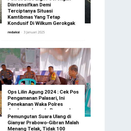
Diintensifkan Demi
Terciptanya Situasi
Kamtibmas Yang Tetap
Kondusif Di Wilkum Gerokgak
redaksi
-
3 Januari 2025
Ops Lilin Agung 2024 : Cek Pos
Pengamanan Palasari, Ini
Penekanan Waka Polres
Jembrana kepada Personel
Yang Bertugas
Pemungutan Suara Ulang di
Gianyar Prabowo-Gibran Malah
redaksi
-
23 Desember 2024
Menang Telak, Tidak 100