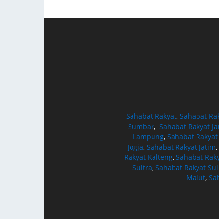
Sahabat Rakyat
,
Sahabat Ra
Sumbar
,
Sahabat Rakyat J
Lampung
,
Sahabat Rakyat
Jogja
,
Sahabat Rakyat Jatim
,
Rakyat Kalteng
,
Sahabat Raky
Sultra
,
Sahabat Rakyat Sul
Malut
,
Sa