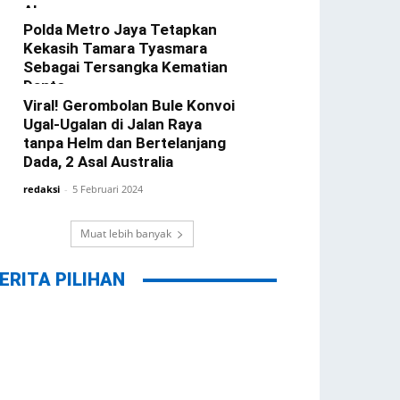
Alasannya
Polda Metro Jaya Tetapkan
redaksi
-
22 Februari 2024
Kekasih Tamara Tyasmara
Sebagai Tersangka Kematian
Dante
Viral! Gerombolan Bule Konvoi
redaksi
-
12 Februari 2024
Ugal-Ugalan di Jalan Raya
tanpa Helm dan Bertelanjang
Dada, 2 Asal Australia
redaksi
-
5 Februari 2024
Muat lebih banyak
ERITA PILIHAN