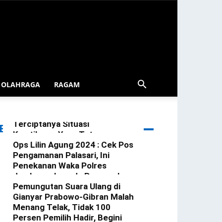
OLAHRAGA
RAGAM
Patroli Blue Light Gerokgak
Diintensifkan Demi
Terciptanya Situasi
ERITA TERBARU
Kamtibmas Yang Tetap
Kondusif Di Wilkum Gerokgak
Ops Lilin Agung 2024 : Cek Pos
Pengamanan Palasari, Ini
redaksi
-
3 Januari 2025
Penekanan Waka Polres
Jembrana kepada Personel
Yang Bertugas
Pemungutan Suara Ulang di
Gianyar Prabowo-Gibran Malah
redaksi
-
23 Desember 2024
Menang Telak, Tidak 100
Persen Pemilih Hadir, Begini