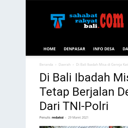
Sahabat
Rakyat
Bali
HOME
DENPASAR
INFO DESA
D
Beranda
Daerah
Di Bali Ibadah Misa di Gereja K
Di Bali Ibadah Mi
Tetap Berjalan
Dari TNI-Polri
Penulis
redaksi
-
29 Maret 2021