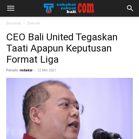
Beranda
Daerah
CEO Bali United Tegaskan
Taati Apapun Keputusan
Format Liga
Penulis
redaksi
-
12 Mei 2021