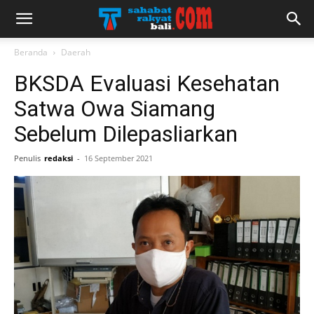
Beranda
Daerah
BKSDA Evaluasi Kesehatan
Satwa Owa Siamang
Sebelum Dilepasliarkan
Penulis
redaksi
-
16 September 2021