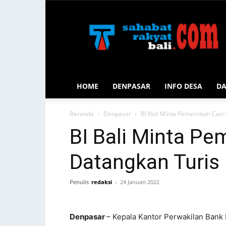
Sahabat
Rakyat
Bali
HOME
DENPASAR
INFO DESA
D
Beranda
Denpasar
BI Bali Minta Pemerintah Cari 
BI Bali Minta Pem
Datangkan Turis 
Penulis
redaksi
-
24 Januari 2022
Denpasar
– Kepala Kantor Perwakilan Bank