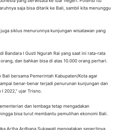
donesia yang berwisata ke luar negeri. Potensi itu
aruhnya saja bisa ditarik ke Bali, sambil kita menunggu
ai juga siklus menurunnya kunjungan wisatawan yang
Bandara I Gusti Ngurah Rai yang saat ini rata-rata
 orang, dan bahkan bisa di atas 10.000 orang perhari.
v Bali bersama Pemerintah Kabupaten/Kota agar
 sampai benar-benar terjadi penurunan kunjungan dan
I 2022,” ujar Trisno.
 kementerian dan lembaga tetap mengadakan
ingga bisa turut membantu pemulihan ekonomi Bali.
Oka Artha Ardhana Sukawati mengatakan sepertinya