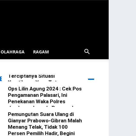
OLAHRAGA
RAGAM
Patroli Blue Light Gerokgak
Diintensifkan Demi
Terciptanya Situasi
ERITA TERBARU
Kamtibmas Yang Tetap
Kondusif Di Wilkum Gerokgak
Ops Lilin Agung 2024 : Cek Pos
Pengamanan Palasari, Ini
redaksi
-
3 Januari 2025
Penekanan Waka Polres
Jembrana kepada Personel
Yang Bertugas
Pemungutan Suara Ulang di
Gianyar Prabowo-Gibran Malah
redaksi
-
23 Desember 2024
Menang Telak, Tidak 100
Persen Pemilih Hadir, Begini