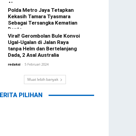
Alasannya
Polda Metro Jaya Tetapkan
redaksi
-
22 Februari 2024
Kekasih Tamara Tyasmara
Sebagai Tersangka Kematian
Dante
Viral! Gerombolan Bule Konvoi
redaksi
-
12 Februari 2024
Ugal-Ugalan di Jalan Raya
tanpa Helm dan Bertelanjang
Dada, 2 Asal Australia
redaksi
-
5 Februari 2024
Muat lebih banyak
ERITA PILIHAN