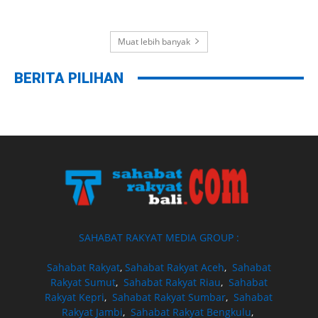
Muat lebih banyak
BERITA PILIHAN
SAHABAT RAKYAT MEDIA GROUP :
Sahabat Rakyat
,
Sahabat Rakyat Aceh
,
Sahabat
Rakyat Sumut
,
Sahabat Rakyat Riau
,
Sahabat
Rakyat Kepri
,
Sahabat Rakyat Sumbar
,
Sahabat
Rakyat Jambi
,
Sahabat Rakyat Bengkulu
,