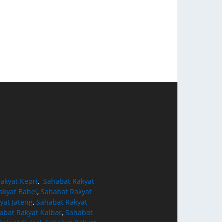
akyat Kepri
,
Sahabat Rakyat
akyat Babel
,
Sahabat Rakyat
yat Jateng
,
Sahabat Rakyat
abat Rakyat Kalbar
,
Sahabat