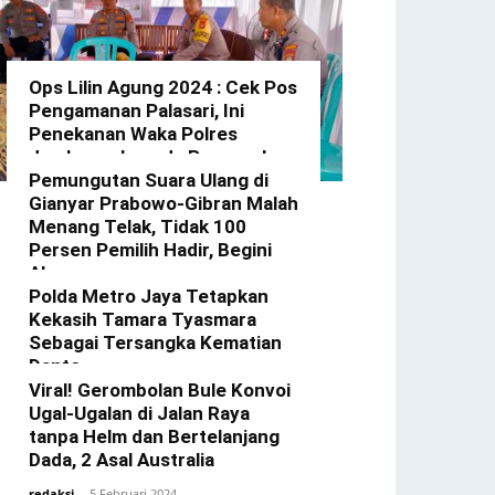
Ops Lilin Agung 2024 : Cek Pos
Pengamanan Palasari, Ini
Penekanan Waka Polres
Jembrana kepada Personel
Yang Bertugas
Pemungutan Suara Ulang di
Gianyar Prabowo-Gibran Malah
redaksi
-
23 Desember 2024
Menang Telak, Tidak 100
Persen Pemilih Hadir, Begini
Alasannya
Polda Metro Jaya Tetapkan
redaksi
-
22 Februari 2024
Kekasih Tamara Tyasmara
Sebagai Tersangka Kematian
Dante
Viral! Gerombolan Bule Konvoi
redaksi
-
12 Februari 2024
Ugal-Ugalan di Jalan Raya
tanpa Helm dan Bertelanjang
Dada, 2 Asal Australia
redaksi
-
5 Februari 2024