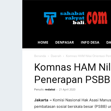
Sahabat
Rakyat
Bali
HOME
DENPASAR
INFO DESA
D
Beranda
Daerah
Komnas HAM Nilai Orientasi Pen
Komnas HAM Nila
Penerapan PSBB 
Penulis
redaksi
-
21 April 2020
Jakarta –
Komisi Nasional Hak Asasi Manus
pembatasan sosial berskala besar (PSBB) 