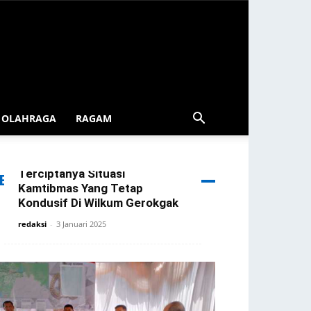
OLAHRAGA
RAGAM
Patroli Blue Light Gerokgak
Diintensifkan Demi
Terciptanya Situasi
ERITA TERBARU
Kamtibmas Yang Tetap
Kondusif Di Wilkum Gerokgak
redaksi
-
3 Januari 2025