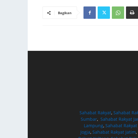
Bagikan
Sahabat Rakyat
,
Sahabat Ra
Sumbar
,
Sahabat Rakyat J
Lampung
,
Sahabat Rakyat
Jogja
,
Sahabat Rakyat Jatim
,