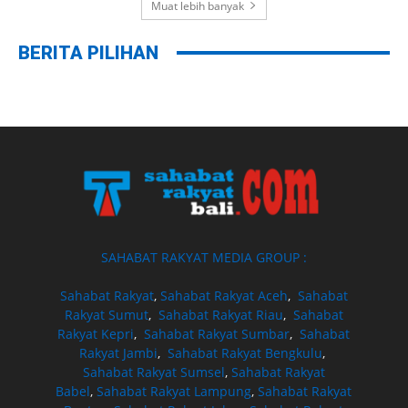
Muat lebih banyak
BERITA PILIHAN
SAHABAT RAKYAT MEDIA GROUP :
Sahabat Rakyat
,
Sahabat Rakyat Aceh
,
Sahabat
Rakyat Sumut
,
Sahabat Rakyat Riau
,
Sahabat
Rakyat Kepri
,
Sahabat Rakyat Sumbar
,
Sahabat
Rakyat Jambi
,
Sahabat Rakyat Bengkulu
,
Sahabat Rakyat Sumsel
,
Sahabat Rakyat
Babel
,
Sahabat Rakyat Lampung
,
Sahabat Rakyat