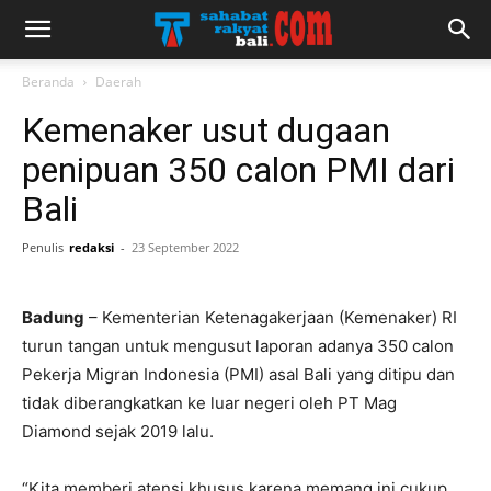
Beranda
Daerah
Kemenaker usut dugaan
penipuan 350 calon PMI dari
Bali
Penulis
redaksi
-
23 September 2022
Badung
– Kementerian Ketenagakerjaan (Kemenaker) RI
turun tangan untuk mengusut laporan adanya 350 calon
Pekerja Migran Indonesia (PMI) asal Bali yang ditipu dan
tidak diberangkatkan ke luar negeri oleh PT Mag
Diamond sejak 2019 lalu.
“Kita memberi atensi khusus karena memang ini cukup