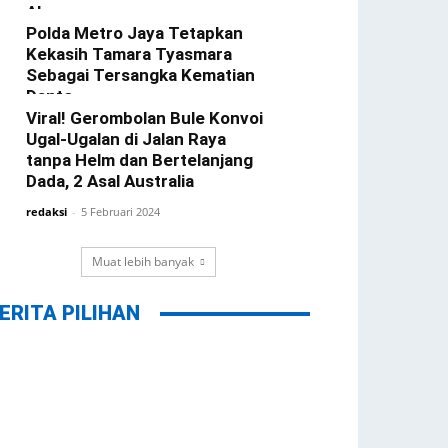
Alasannya
Polda Metro Jaya Tetapkan
redaksi
-
22 Februari 2024
Kekasih Tamara Tyasmara
Sebagai Tersangka Kematian
Dante
Viral! Gerombolan Bule Konvoi
redaksi
-
12 Februari 2024
Ugal-Ugalan di Jalan Raya
tanpa Helm dan Bertelanjang
Dada, 2 Asal Australia
redaksi
-
5 Februari 2024
Muat lebih banyak
ERITA PILIHAN