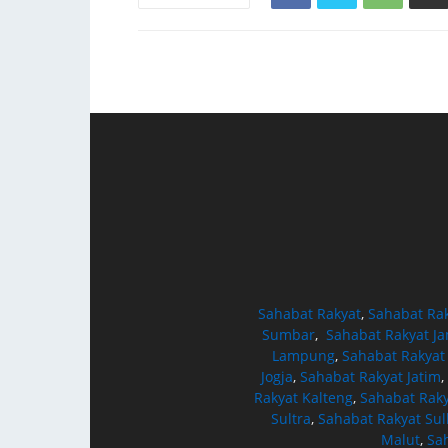
Sahabat Rakyat
,
Sahabat Ra
Sumbar
,
Sahabat Rakyat J
Lampung
,
Sahabat Rakyat
Jogja
,
Sahabat Rakyat Jatim
,
Rakyat Kalteng
,
Sahabat Raky
Sultra
,
Sahabat Rakyat Sul
Malut
,
Sa