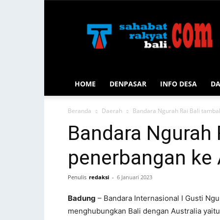
Sahabat
Rakyat
Bali
HOME
DENPASAR
INFO DESA
D
Beranda
Daerah
Bandara Ngurah Rai Bali tambah
Bandara Ngurah R
penerbangan ke 
Penulis
redaksi
-
6 Januari 2023
Badung
– Bandara Internasional I Gusti N
menghubungkan Bali dengan Australia yait