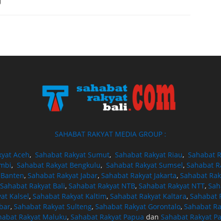
SAHABAT RAKYAT MEDIA GROUP :
kyat Aceh
,
Sahabat Rakyat Sumut
,
Sahabat Rakyat Riau
,
Sahabat R
ambi
,
Sahabat Rakyat Bengkulu
,
Sahabat Rakyat Sumsel
,
Sahabat R
 Banten
,
Sahabat Rakyat Jabar
,
Sahabat Rakyat Jakarta
,
Sahabat Rak
Sahabat Rakyat Bali
,
Sahabat Rakyat NTB
,
Sahabat Rakyat NTT
,
Sah
at Kalsel
,
Sahabat Rakyat Kaltim
,
Sahabat Rakyat Kaltara
,
Sahabat R
bar
,
Sahabat Rakyat Sulteng
,
Sahabat Rakyat Gorontalo
,
Sahabat Ra
habat Rakyat Maluku
,
Sahabat Rakyat Papua
dan
Sahabat Rakyat P