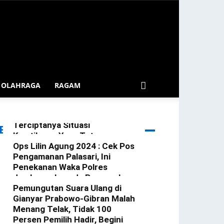
OLAHRAGA
RAGAM
Patroli Blue Light Gerokgak
Diintensifkan Demi
Terciptanya Situasi
ERITA TERBARU
Kamtibmas Yang Tetap
Kondusif Di Wilkum Gerokgak
Ops Lilin Agung 2024 : Cek Pos
Pengamanan Palasari, Ini
redaksi
-
3 Januari 2025
Penekanan Waka Polres
Jembrana kepada Personel
Yang Bertugas
Pemungutan Suara Ulang di
Gianyar Prabowo-Gibran Malah
redaksi
-
23 Desember 2024
Menang Telak, Tidak 100
Persen Pemilih Hadir, Begini