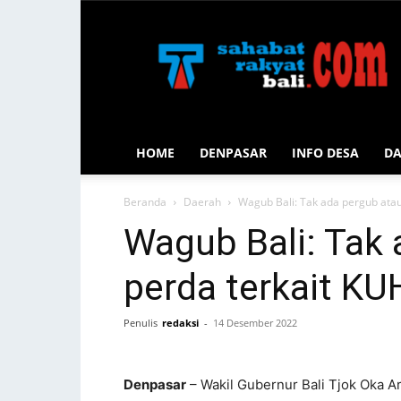
Sahabat
Rakyat
Bali
HOME
DENPASAR
INFO DESA
D
Beranda
Daerah
Wagub Bali: Tak ada pergub ata
Wagub Bali: Tak 
perda terkait KU
Penulis
redaksi
-
14 Desember 2022
Denpasar
– Wakil Gubernur Bali Tjok Oka 