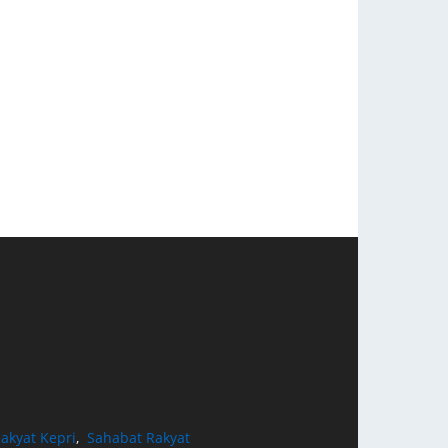
akyat Kepri
,
Sahabat Rakyat