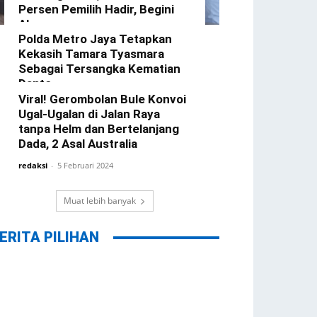
Persen Pemilih Hadir, Begini
Alasannya
Polda Metro Jaya Tetapkan
redaksi
-
22 Februari 2024
Kekasih Tamara Tyasmara
Sebagai Tersangka Kematian
Dante
Viral! Gerombolan Bule Konvoi
redaksi
-
12 Februari 2024
Ugal-Ugalan di Jalan Raya
tanpa Helm dan Bertelanjang
Dada, 2 Asal Australia
redaksi
-
5 Februari 2024
Muat lebih banyak
ERITA PILIHAN