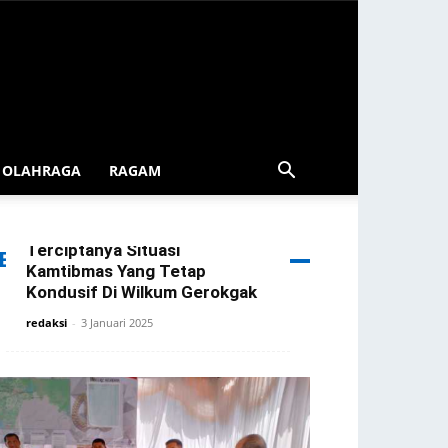
OLAHRAGA
RAGAM
Patroli Blue Light Gerokgak
Diintensifkan Demi
Terciptanya Situasi
ERITA TERBARU
Kamtibmas Yang Tetap
Kondusif Di Wilkum Gerokgak
redaksi
-
3 Januari 2025