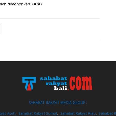
telah dimohonkan.
(Ant)
SAHABAT RAKYAT MEDIA GROUP :
kyat Aceh
,
Sahabat Rakyat Sumut
,
Sahabat Rakyat Riau
,
Sahabat R