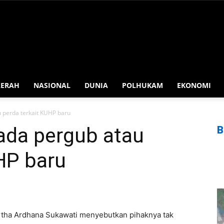
AERAH
NASIONAL
DUNIA
POLHUKAM
EKONOMI
u perda terkait KUHP baru
ada pergub atau
B
HP baru
Artha Ardhana Sukawati menyebutkan pihaknya tak