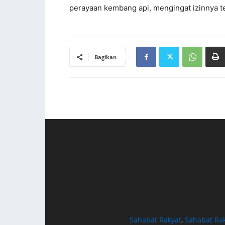
perayaan kembang api, mengingat izinnya 
Bagikan
Sahabat Rakyat
,
Sahabat Ra