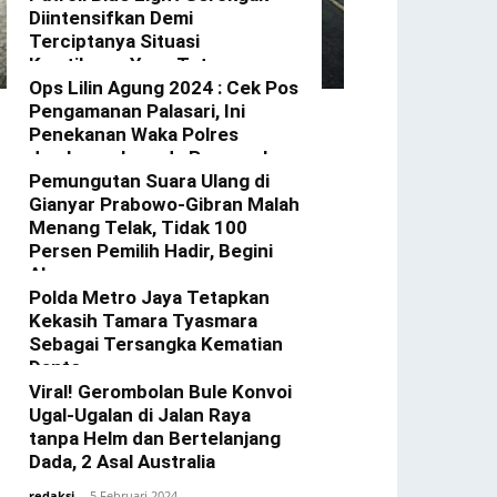
Diintensifkan Demi
Terciptanya Situasi
Kamtibmas Yang Tetap
Kondusif Di Wilkum Gerokgak
Ops Lilin Agung 2024 : Cek Pos
Pengamanan Palasari, Ini
redaksi
-
3 Januari 2025
Penekanan Waka Polres
Jembrana kepada Personel
Yang Bertugas
Pemungutan Suara Ulang di
Gianyar Prabowo-Gibran Malah
redaksi
-
23 Desember 2024
Menang Telak, Tidak 100
Persen Pemilih Hadir, Begini
Alasannya
Polda Metro Jaya Tetapkan
redaksi
-
22 Februari 2024
Kekasih Tamara Tyasmara
Sebagai Tersangka Kematian
Dante
Viral! Gerombolan Bule Konvoi
redaksi
-
12 Februari 2024
Ugal-Ugalan di Jalan Raya
tanpa Helm dan Bertelanjang
Dada, 2 Asal Australia
redaksi
-
5 Februari 2024