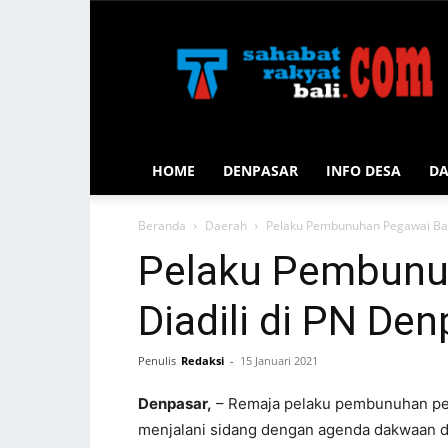
Sahabat
Rakyat
Bali
HOME
DENPASAR
INFO DESA
D
Beranda
Daerah
Pelaku Pembunuhan Pegawai Ban
Pelaku Pembunu
Diadili di PN De
Penulis
Redaksi
-
15 Januari 2021
Denpasar,
– Remaja pelaku pembunuhan peg
menjalani sidang dengan agenda dakwaan di