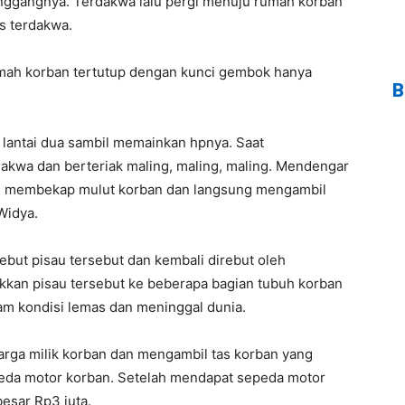
pinggangnya. Terdakwa lalu pergi menuju rumah korban
os terdakwa.
rumah korban tertutup dengan kunci gembok hanya
B
 lantai dua sambil memainkan hpnya. Saat
akwa dan berteriak maling, maling, maling. Mendengar
ng membekap mulut korban dan langsung mengambil
Widya.
but pisau tersebut dan kembali direbut oleh
kkan pisau tersebut ke beberapa bagian tubuh korban
am kondisi lemas dan meninggal dunia.
arga milik korban dan mengambil tas korban yang
peda motor korban. Setelah mendapat sepeda motor
esar Rp3 juta.