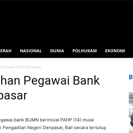
AERAH
NASIONAL
DUNIA
POLHUKAM
EKONOMI
k Diadili di PN Denpasar
han Pegawai Bank
B
npasar
awai bank BUMN berinisial PAHP (14) mulai
 Pengadilan Negeri Denpasar, Bali secara tertutup