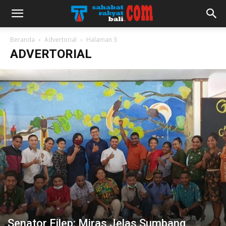
Beranda
Advertorial
Halaman 3
ADVERTORIAL
Senator Filep: Miras Jelas Sumbang