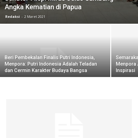
Angka Kematian di Papua
Redaksi
-
2 Maret 2021
Beri Pembekalan Finalis Putri Indonesia,
Semarakan
Menpora: Putri Indonesia Adalah Teladan
Menpora A
dan Cermin Karakter Budaya Bangsa
Inspirasi