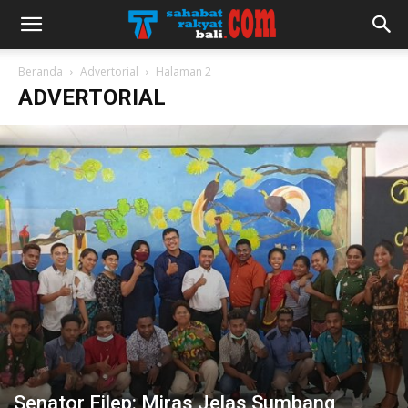
Beranda
Advertorial
Halaman 2
ADVERTORIAL
Senator Filep: Miras Jelas Sumbang