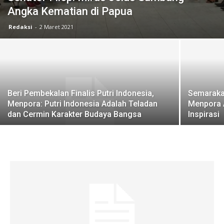
Angka Kematian di Papua
Redaksi
-
2 Maret 2021
Beri Pembekalan Finalis Putri Indonesia,
Semarakan
Menpora: Putri Indonesia Adalah Teladan
Menpora A
dan Cermin Karakter Budaya Bangsa
Inspirasi